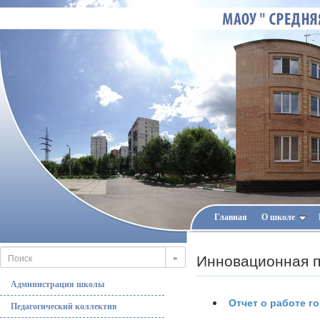
Главная
О школе
Инновационная 
»
Администрация школы
Отчет о работе 
Педагогический коллектив