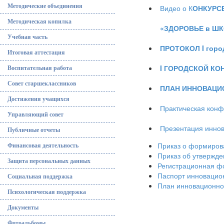
Методические объединения
Видео о К
ОНКУРС
Методическая копилка
«ЗДОРОВЬЕ в ШК
Учебная часть
ПРОТОКОЛ
I
город
Итоговая аттестация
I
ГОРОДСКОЙ КО
Воспитательная работа
Совет старшеклассников
ПЛАН ИННОВАЦИ
Достижения учащихся
Практическая конф
Управляющий совет
Презентация инно
Публичные отчеты
Приказ о формиров
Финансовая деятельность
Приказ об утвержд
Защита персональных данных
Регистрационная фо
Паспорт инноваци
Социальная поддержка
План инновационной
Психологическая поддержка
Документы
Фотоальбомы