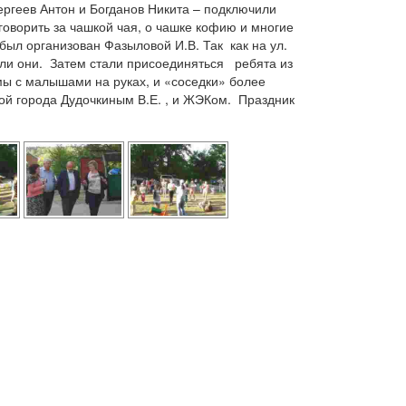
ергеев Антон и Богданов Никита – подключили
говорить за чашкой чая, о чашке кофию и многие
ыл организован Фазыловой И.В. Так как на ул.
али они. Затем стали присоединяться ребята из
мы с малышами на руках, и «соседки» более
ой города Дудочкиным В.Е. , и ЖЭКом. Праздник