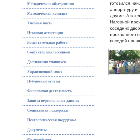
готовился чай
Методические объединения
аппаратуру и 
Методическая копилка
другие. А зат
Нагорной прож
Учебная часть
соседних двор
Итоговая аттестация
преклонного в
соседей проше
Воспитательная работа
Совет старшеклассников
Достижения учащихся
Управляющий совет
Публичные отчеты
Финансовая деятельность
Защита персональных данных
Социальная поддержка
Психологическая поддержка
Документы
Фотоальбомы