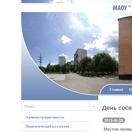
Главная
О
День сос
»
Администрация школы
2015-06-28
Педагогический коллектив
Местом провед