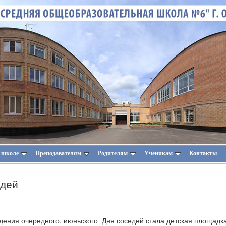
 школе
Преподавателям
Родителям
Ученикам
Контакты
едей
ения очередного, июньского Дня соседей стала детская площадка 