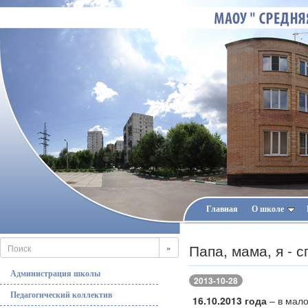
Главная
О школе
Папа, мама, я - 
»
Администрация школы
2013-10-28
Педагогический коллектив
16.10.2013 года
– в мало