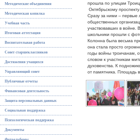
прошла по улицам Троицк
Методические объединения
Октябрьскому проспекту
Методическая копилка
Сразу за ними – первые 
общественных организаци
Учебная часть
участвовавших в войне. В
Итоговая аттестация
школьники прошли с фот
Колонна была весьма пре
Воспитательная работа
она стала просто огромн
годы войны троичанам, о
Совет старшеклассников
словом к участникам мит
Достижения учащихся
духовенства. К подножию
от памятника. Площадь в
Управляющий совет
Публичные отчеты
Финансовая деятельность
Защита персональных данных
Социальная поддержка
Психологическая поддержка
Документы
Фотоальбомы