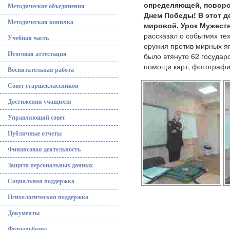
определяющей, поворот
Методические объединения
Днем Победы!
В этот 
Методическая копилка
мировой. Урок Мужеств
рассказал о событиях т
Учебная часть
оружия против мирных я
Итоговая аттестация
было втянуто 62 государ
помощи карт, фотограф
Воспитательная работа
Совет старшеклассников
Достижения учащихся
Управляющий совет
Публичные отчеты
Финансовая деятельность
Защита персональных данных
Социальная поддержка
Психологическая поддержка
Документы
Фотоальбомы