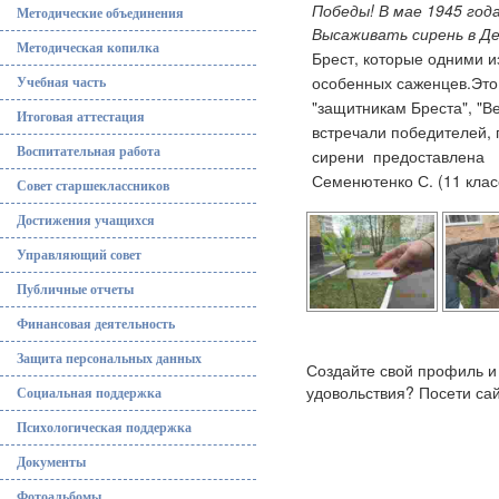
Победы! В мае 1945 год
Методические объединения
Высаживать сирень в Д
Методическая копилка
Брест, которые одними и
особенных саженцев.
Это
Учебная часть
"защитникам Бреста", "В
Итоговая аттестация
встречали победителей, 
Воспитательная работа
сирени предоставлена л
Семенютенко С. (11 класс)
Совет старшеклассников
Достижения учащихся
Управляющий совет
Публичные отчеты
Финансовая деятельность
Защита персональных данных
Создайте свой профиль и
удовольствия? Посети са
Социальная поддержка
Психологическая поддержка
Документы
Фотоальбомы