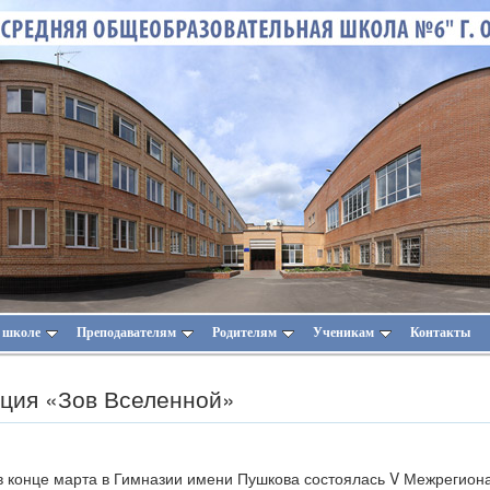
 школе
Преподавателям
Родителям
Ученикам
Контакты
ция «Зов Вселенной»
в конце марта в Гимназии имени Пушкова состоялась V Межрегио