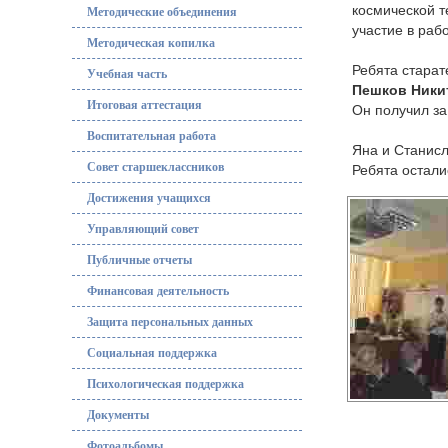
космической 
Методические объединения
участие в раб
Методическая копилка
Ребята старат
Учебная часть
Пешков Ники
Итоговая аттестация
Он получил за
Воспитательная работа
Яна и Станисл
Ребята остал
Совет старшеклассников
Достижения учащихся
Управляющий совет
Публичные отчеты
Финансовая деятельность
Защита персональных данных
Социальная поддержка
Психологическая поддержка
Документы
Фотоальбомы