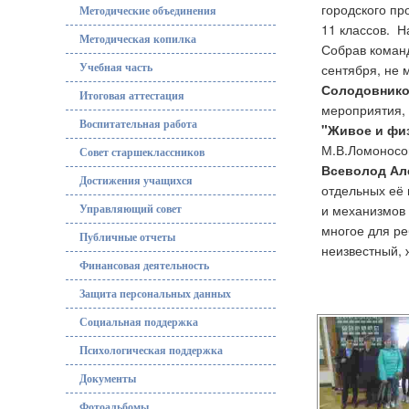
городского пр
Методические объединения
11 классов.
На
Методическая копилка
Собрав команд
сентября, не 
Учебная часть
Солодовников
Итоговая аттестация
мероприятия, 
Воспитательная работа
"Живое и физ
М.В.Ломоносо
Совет старшеклассников
Всеволод Ал
Достижения учащихся
отдельных её 
и механизмов
Управляющий совет
многое для ре
Публичные отчеты
неизвестный, 
Финансовая деятельность
Защита персональных данных
Социальная поддержка
Психологическая поддержка
Документы
Фотоальбомы