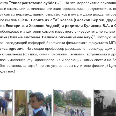
оекта
"Университетские субботы".
На это мероприятие приглаша
ши школьники-семиклассники заинтересовались предложением, вед
у самых неравнодушных, отправились в путь, и даже дождь, которы
мог им помешать.
Ребята из 7 "А" класса (Галахов Сергей, Дуд
а Екатерина и Хвалков Андрей) и родители Куликова В.А. и
обследовали аудитории самого известного университета не только в
ика (Живые системы. Великое объединение наук)"
, которую 
ва, заведующий кафедрой биофизики физического факультета МГУ,
ександрович.
На лекции профессор рассказал о происходящем в
направлений (физики, химии, биологии, геологии, астрономии и др
 возникновения, функционирования и эволюции живых систем на З
бят осталось загадкой, но это уже вопросы к учителю физики )) Це
ждет нас!