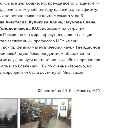
лись все желающие, но, прежде всего, учащиеся 7-
ь они в этом учебном году начали изучать физику.
й не останавливался почти с самого утра 5
ина Анастасия, Куликова Арина, Наумова Елена,
 Солодовникова Ю.С.
побывали на открытии
 России, но и в мире, присутствовали на лекции
читал заслуженный профессор МГУ имени
 доктор физико-математических наук -
Твердислов
 мировой науке беспрецедентном объединении
угих наук) на пути постижения важнейших принципов
емле и во Вселенной.
Было очень интересно, но
ль мероприятия была достигнута! Мир, такой
05 сентября 2015 г. Москва, МГУ.