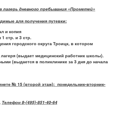
в лагерь дневного пребывания «Прометей»
димые для получения путевки:
л и копия
1 стр. и 3 стр.
дения
городского округа Троицк
, в котором
лагеря (выдает медицинский работник школы).
ыми (выдается в поликлинике за 3 дня до начала
инете № 15 (второй этаж):
понедельник-вторник-
,
Телефон 8-(495)-851-40-64